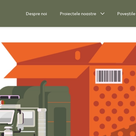
Despre noi
Proiectele noastre
Poveștile
Proiecte în desfășurare
Oameni de bine