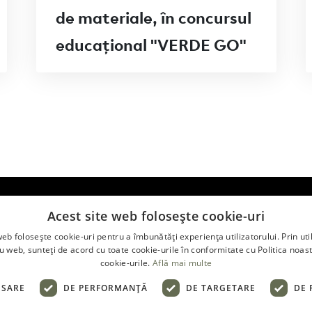
de materiale, în concursul
educațional "VERDE GO"
Acest site web folosește cookie-uri
nță
Termeni și condiții
web folosește cookie-uri pentru a îmbunătăți experiența utilizatorului. Prin util
itate
Cookies
ru web, sunteți de acord cu toate cookie-urile în conformitate cu Politica noast
cookie-urile.
Află mai multe
 de bine
Confidențialitate
ESARE
DE PERFORMANȚĂ
DE TARGETARE
DE 
e bine