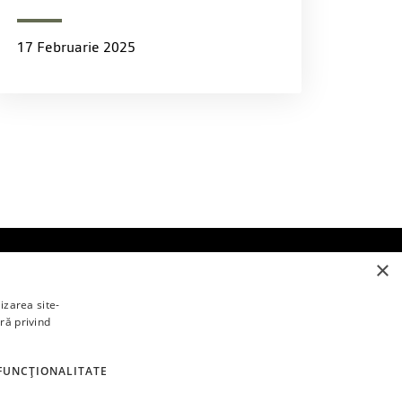
17 Februarie 2025
×
Fii la curent cu ultimele noutăți
izarea site-
ră privind
Abonează-te
Am citit și sunt de acord cu
termenii și
FUNCŢIONALITATE
condițiile
și
politica de confidențialitate