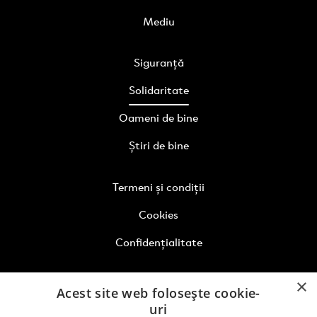
Mediu
Siguranță
Solidaritate
Oameni de bine
Știri de bine
Termeni și condiții
Cookies
Confidențialitate
Fii la curent cu ultimele noutăți
×
Acest site web folosește cookie-
uri
Abonează-te